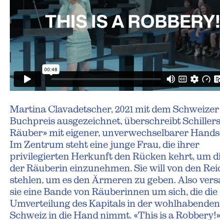
Martina Clavadetscher, 2021 mit dem Schweizer
Buchpreis ausgezeichnet, überschreibt Schillers
Räuber» mit eigener, unverwechselbarer Handsc
Im Zentrum steht eine junge Frau, die ihrer
privilegierten Herkunft den Rücken kehrt, um di
der Räuberin einzunehmen. Sie will von den Re
stehlen, um es den Ärmeren zu geben. Also ver
sie eine Bande von Räuberinnen um sich, die die
Umverteilung des Kapitals in der wohlhabenden
Schweiz in die Hand nimmt. «This is a Robbery!»