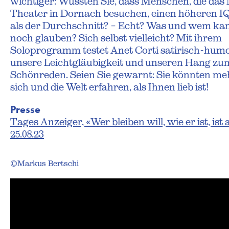
wichtiger: Wussten Sie, dass Menschen, die das
Theater in Dornach besuchen, einen höheren I
als der Durchschnitt? – Echt? Was und wem k
noch glauben? Sich selbst vielleicht? Mit ihrem
Soloprogramm testet Anet Corti satirisch-humo
unsere Leichtgläubigkeit und unseren Hang zu
Schönreden. Seien Sie gewarnt: Sie könnten me
sich und die Welt erfahren, als Ihnen lieb ist!
Presse
Tages Anzeiger, «Wer bleiben will, wie er ist, ist a
25.08.23
©Markus Bertschi