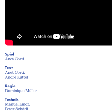
Spiel
Anet Corti
Text
Anet Corti,
André Küttel
Regie
Dominique Müller
Technik
Manuel Lindt,
Peter Schärli