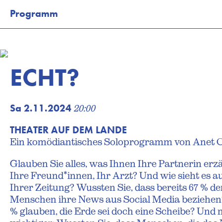
Programm
Kalender
Programm
Tickets
ECHT?
Besuch
Theaterkurse
Sa 2.11.2024
20:00
Vermietung
THEATER AUF DEM LANDE
Wir
Ein komödiantisches Soloprogramm von Anet C
Newsletter
Glauben Sie alles, was Ihnen Ihre Partnerin erzä
Newsletter Kinderprogramm
Ihre Freund*innen, Ihr Arzt? Und wie sieht es a
Ihrer Zeitung? Wussten Sie, dass bereits 67 % de
Menschen ihre News aus Social Media beziehen
% glauben, die Erde sei doch eine Scheibe? Und n