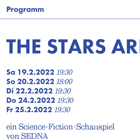
Programm
Kalender
Programm
THE STARS A
Tickets
Besuch
Sa 19.2.2022
19:30
Theaterkurse
So 20.2.2022
18:00
Vermietung
Di 22.2.2022
19:30
Do 24.2.2022
19:30
Wir
Fr 25.2.2022
19:30
Newsletter
ein Science-Fiction-Schauspiel
Newsletter Kinderprogramm
von SEDNA