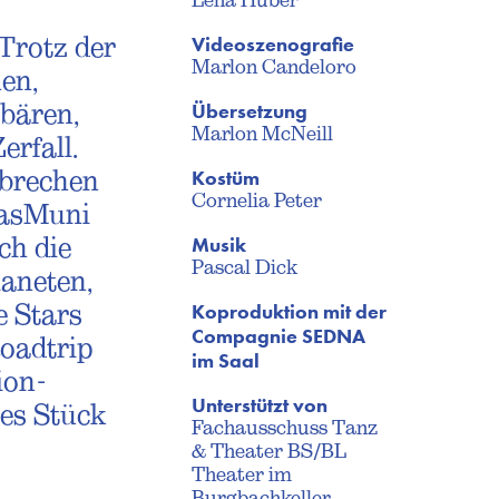
Videoszenografie
Trotz der
Marlon Candeloro
en,
Übersetzung
ebären,
Marlon McNeill
erfall.
Kostüm
 brechen
Cornelia Peter
DasMuni
Musik
ch die
Pascal Dick
aneten,
Koproduktion mit der
 Stars
Compagnie SEDNA
Roadtrip
im Saal
ion-
Unterstützt von
es Stück
Fachausschuss Tanz
& Theater BS/BL
Theater im
Burgbachkeller