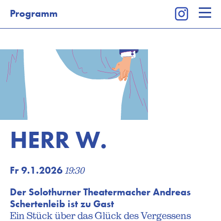
Programm
Kalender
Programm
Tickets
Besuch
Theaterkurse
Vermietung
HERR W.
Wir
Newsletter
Newsletter Kinderprogramm
Fr 9.1.2026
19:30
Der Solothurner Theatermacher Andreas
Schertenleib ist zu Gast
Ein Stück über das Glück des Vergessens