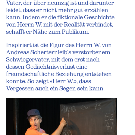
Vater, der über neunzig ist und darunter
leidet, dass er nicht mehr gut erzählen
kann. Indem er die fiktionale Geschichte
von Herrn W. mit der Realität verbindet,
schafft er Nähe zum Publikum.
Inspiriert ist die Figur des Herrn W. von
Andreas Scherternleib's verstorbenem
Schwiegervater, mit dem erst nach
dessen Gedächtnisverlust eine
freundschaftliche Beziehung entstehen
konnte. So zeigt «Herr W.», dass
Vergessen auch ein Segen sein kann.