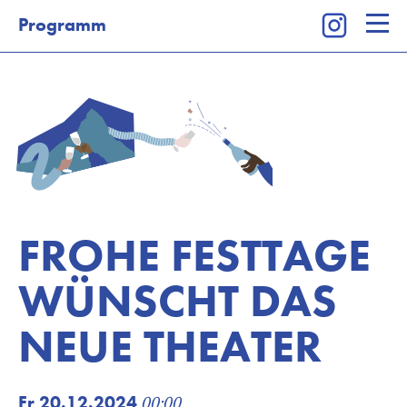
Programm
Kalender
Programm
Tickets
Besuch
Theaterkurse
Vermietung
FROHE FESTTAGE
Wir
Newsletter
WÜNSCHT DAS
Newsletter Kinderprogramm
NEUE THEATER
Fr 20.12.2024
00:00