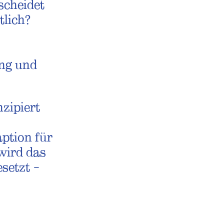
tscheidet
tlich?
ng und
nzipiert
ption für
wird das
setzt –