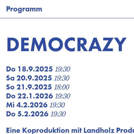
Programm
Kalender
Programm
DEMOCRAZY
Tickets
Besuch
Do 18.9.2025
19:30
Theaterkurse
Sa 20.9.2025
19:30
Vermietung
So 21.9.2025
18:00
Do 22.1.2026
19:30
Wir
Mi 4.2.2026
19:30
Newsletter
Do 5.2.2026
19:30
Newsletter Kinderprogramm
Eine Koproduktion mit Landholz Prod