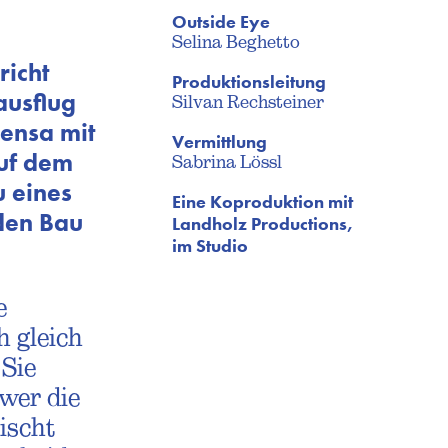
Outside Eye
Selina Beghetto
richt
Produktionsleitung
ausflug
Silvan Rechsteiner
mensa mit
Vermittlung
uf dem
Sabrina Lössl
u eines
Eine Koproduktion mit
 den Bau
Landholz Productions,
im Studio
e
h gleich
 Sie
 wer die
ischt