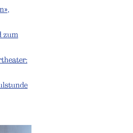
n»,
d zum
theater:
ulstunde